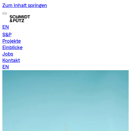
Zum Inhalt springen
EN
S&P
Projekte
Einblicke
Jobs
Kontakt
EN