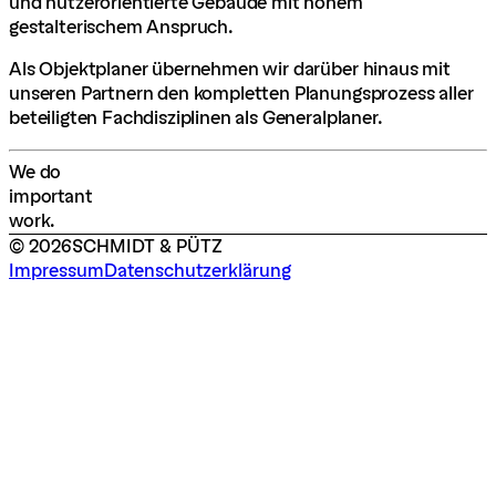
und nutzerorientierte Gebäude mit hohem
gestalterischem Anspruch.
Als Objektplaner übernehmen wir darüber hinaus mit
unseren Partnern den kompletten Planungsprozess aller
beteiligten Fachdisziplinen als Generalplaner.
W
e
d
o
i
m
p
o
r
t
a
n
t
w
o
r
k
.
©
2026
SCHMIDT & PÜTZ
Impressum
Datenschutzerklärung